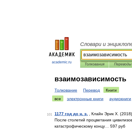
Словари и энциклоп
academic.ru
Толкования
Переводы
взаимозависимость
Толкование
Перевод
Книги
все
электронные книги
аудиокниги
1177 год до н. э.
, Клайн Эрик Х. (2018
101
После столетий процветания цивилизов
катастрофическому концу… 597 руб