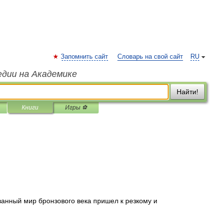
Запомнить сайт
Словарь на свой сайт
RU
едии на Академике
Найти!
Книги
Игры ⚽
)
анный мир бронзового века пришел к резкому и