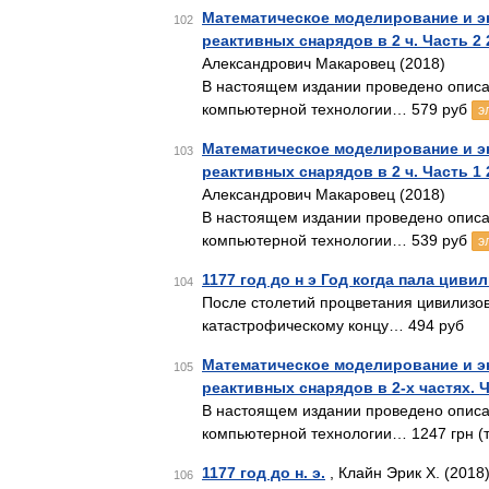
Математическое моделирование и э
102
реактивных снарядов в 2 ч. Часть 2 
Александрович Макаровец (2018)
В настоящем издании проведено описа
компьютерной технологии… 579 руб
э
Математическое моделирование и э
103
реактивных снарядов в 2 ч. Часть 1 
Александрович Макаровец (2018)
В настоящем издании проведено описа
компьютерной технологии… 539 руб
э
1177 год до н э Год когда пала циви
104
После столетий процветания цивилизов
катастрофическому концу… 494 руб
Математическое моделирование и э
105
реактивных снарядов в 2-х частях. 
В настоящем издании проведено описа
компьютерной технологии… 1247 грн (т
1177 год до н. э.
, Клайн Эрик Х. (2018
106