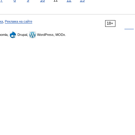
7
8
9
10
11
12
13
ка
,
Реклама на сайте
18+
omla,
Drupal,
WordPress, MODx.