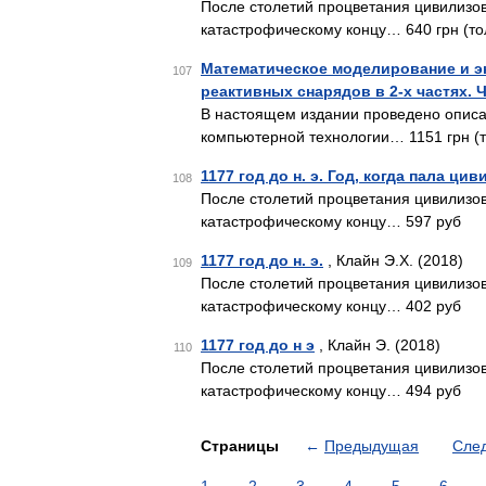
После столетий процветания цивилизов
катастрофическому концу… 640 грн (то
Математическое моделирование и э
107
реактивных снарядов в 2-х частях. 
В настоящем издании проведено описа
компьютерной технологии… 1151 грн (т
1177 год до н. э. Год, когда пала ци
108
После столетий процветания цивилизов
катастрофическому концу… 597 руб
1177 год до н. э.
, Клайн Э.Х. (2018)
109
После столетий процветания цивилизов
катастрофическому концу… 402 руб
1177 год до н э
, Клайн Э. (2018)
110
После столетий процветания цивилизов
катастрофическому концу… 494 руб
Страницы
←
Предыдущая
Сле