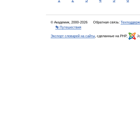
1
2
3
4
5
6
© Академик, 2000-2026
Обратная связь:
Техподдерж
👣 Путешествия
Экспорт словарей на сайты
, сделанные на PHP,
Jo